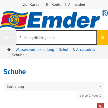
Zur Kasse
Ihr Konto
Anmelden
S
Navigation
Startseite
Wassersportbekleidung
Schuhe & Accessoires
Schuhe
Schuhe
Sortierung
Seite 1 von 1
%