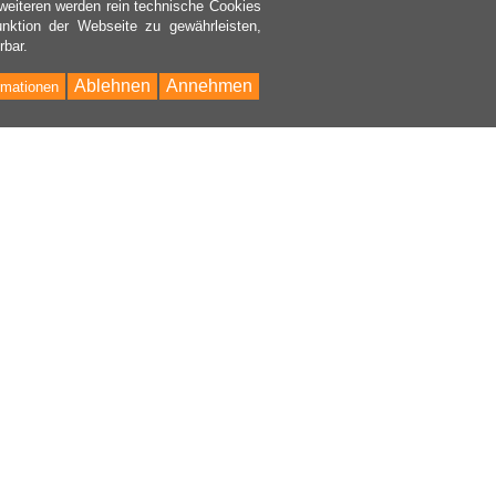
weiteren werden rein technische Cookies
nktion der Webseite zu gewährleisten,
rbar.
Ablehnen
Annehmen
rmationen
Bac
to
Top
NHALT