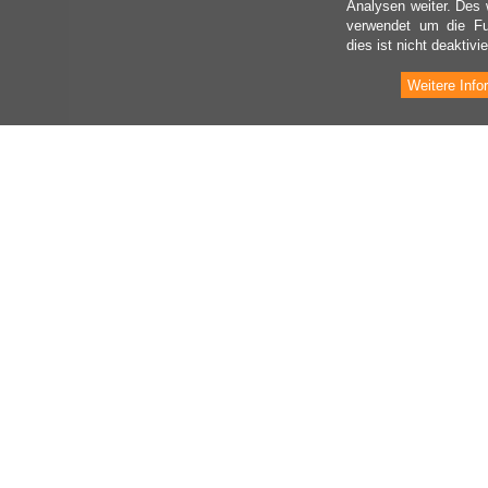
Analysen weiter. Des 
verwendet um die Fu
dies ist nicht deaktivie
Weitere Info
INFORMATIONEN
I