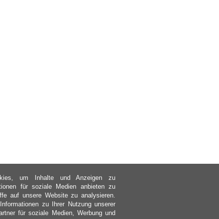
kies, um Inhalte und Anzeigen zu
ktionen für soziale Medien anbieten zu
ffe auf unsere Website zu analysieren.
nformationen zu Ihrer Nutzung unserer
rtner für soziale Medien, Werbung und