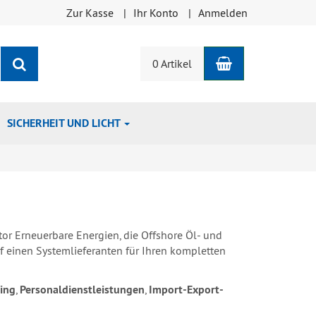
Zur Kasse
Ihr Konto
Anmelden
Warenkorb
Suchen
0 Artikel
SICHERHEIT UND LICHT
 Erneuerbare Energien, die Offshore Öl- und
f einen Systemlieferanten für Ihren kompletten
ing
,
Personaldienstleistungen
,
Import-Export-