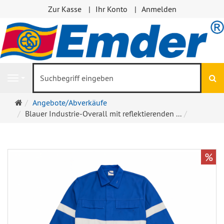
Zur Kasse
Ihr Konto
Anmelden
S
Navigation
Startseite
Angebote/Abverkäufe
Blauer Industrie-Overall mit reflektierenden ...
%