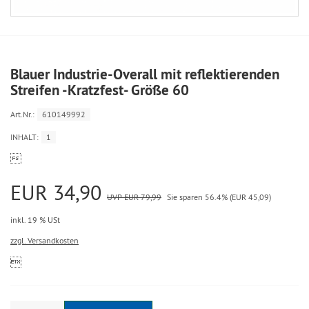
Blauer Industrie-Overall mit reflektierenden
Streifen -Kratzfest- Größe 60
Art.Nr.:
610149992
INHALT:
1

EUR 34,90
UVP EUR 79,99
Sie sparen 56.4% (EUR 45,09)
inkl. 19 % USt
zzgl. Versandkosten

Anzahl