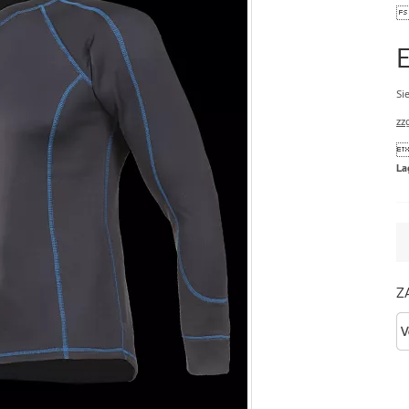
Si
zz
La
A
Z