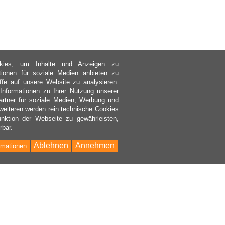
kies, um Inhalte und Anzeigen zu
ktionen für soziale Medien anbieten zu
ffe auf unsere Website zu analysieren.
nformationen zu Ihrer Nutzung unserer
rtner für soziale Medien, Werbung und
weiteren werden rein technische Cookies
nktion der Webseite zu gewährleisten,
rbar.
Ablehnen
Annehmen
rmationen
Bac
to
Top