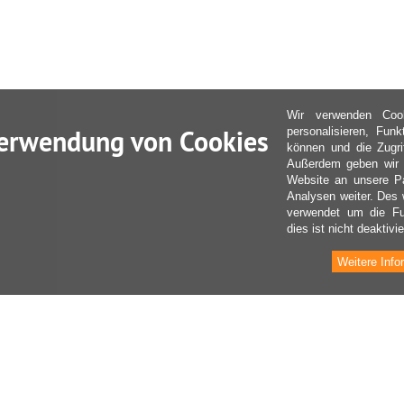
Wir verwenden Coo
erwendung von Cookies
personalisieren, Fun
können und die Zugri
Außerdem geben wir I
Website an unsere Pa
Analysen weiter. Des 
verwendet um die Fu
dies ist nicht deaktivie
Weitere Info