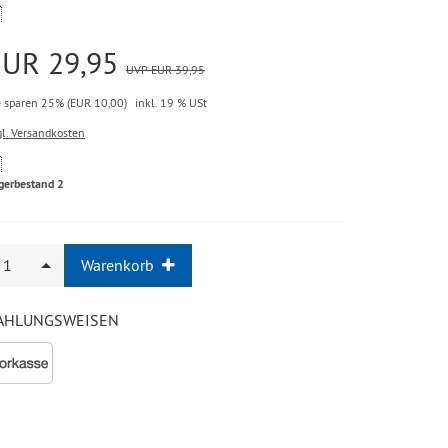

EUR 29,95
UVP EUR 39,95
e sparen 25% (EUR 10,00)
inkl. 19 % USt
gl. Versandkosten

gerbestand 2
nzahl
1
Warenkorb
AHLUNGSWEISEN