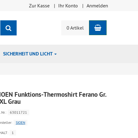
Zur Kasse
Ihr Konto
Anmelden
Warenkorb
Suchen
0 Artikel
SICHERHEIT UND LICHT
IOEN Funktions-Thermoshirt Ferano Gr.
XL Grau
.Nr.:
63011721
rsteller:
SIOEN
HALT:
1